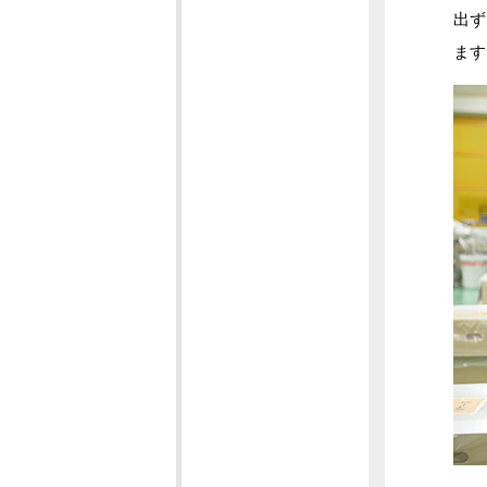
出ず
ます