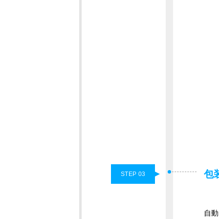
包
STEP 03
自動