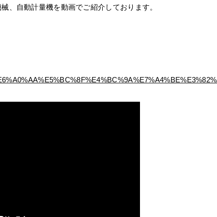
機械、自動計量機を動画でご紹介しております。
om/@%E6%A0%AA%E5%BC%8F%E4%BC%9A%E7%A4%BE%E3%8