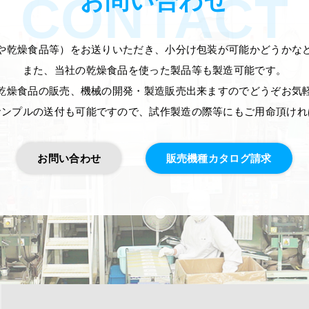
お問い合わせ
CONTACT
や乾燥食品等）をお送りいただき、小分け包装が可能かどうかな
また、当社の乾燥食品を使った製品等も製造可能です。
乾燥食品の販売、機械の開発・製造販売出来ますのでどうぞお気
サンプルの送付も可能ですので、試作製造の際等にもご用命頂けれ
お問い合わせ
販売機種カタログ請求