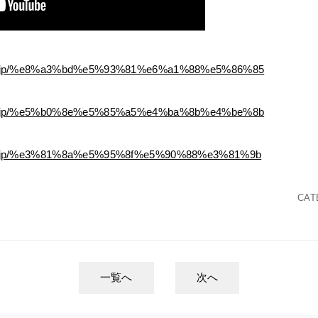
ikai.jp/%e8%a3%bd%e5%93%81%e6%a1%88%e5%86%85
ikai.jp/%e5%b0%8e%e5%85%a5%e4%ba%8b%e4%be%8b
ikai.jp/%e3%81%8a%e5%95%8f%e5%90%88%e3%81%9b
CAT
一覧へ
次へ